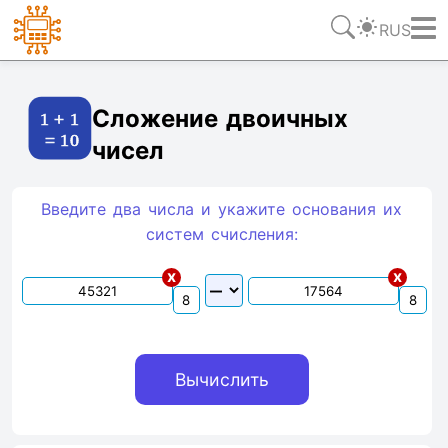
RUS
Ссылка
Текст
HTML
Виджет
Сложение двоичных
чисел
Введите два числа и укажите основания их
систем счиcления:
x
x