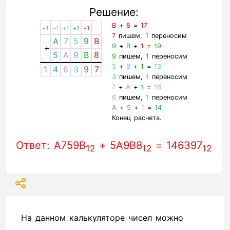
Решение:
B
+
8
=
17
+1
+1
+1
+1
+1
7
пишем,
1
переносим
A
7
5
9
B
9
+
B
+
1
=
19
+
5
A
9
B
8
9
пишем,
1
переносим
5
+
9
+
1
=
13
1
4
6
3
9
7
3
пишем,
1
переносим
7
+
A
+
1
=
16
6
пишем,
1
переносим
A
+
5
+
1
=
14
Конец расчета.
Ответ: A759B
+ 5A9B8
= 146397
12
12
12
На данном калькуляторе чисел можно