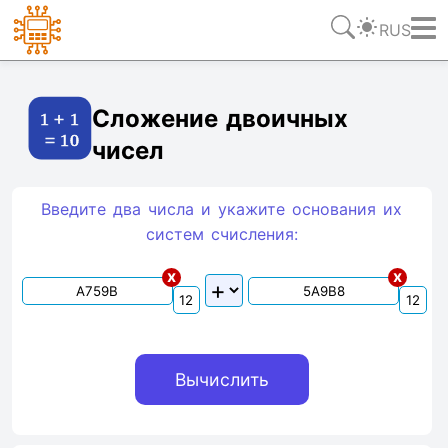
RUS
Ссылка
Текст
HTML
Виджет
Сложение двоичных
чисел
Введите два числа и укажите основания их
систем счиcления:
x
x