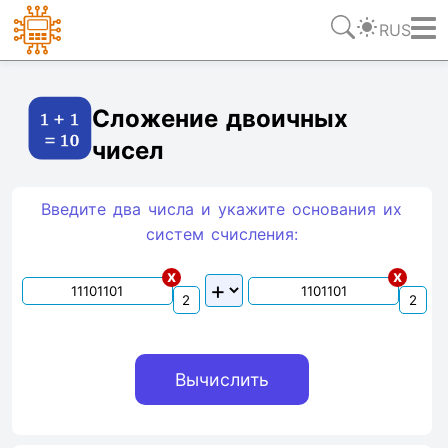
RUS
Ссылка
Текст
HTML
Виджет
Сложение двоичных
чисел
Введите два числа и укажите основания их
систем счиcления:
x
x