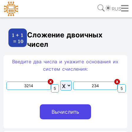
RUS
Ссылка
Текст
HTML
Виджет
Сложение двоичных
чисел
Введите два числа и укажите основания их
систем счиcления:
x
x