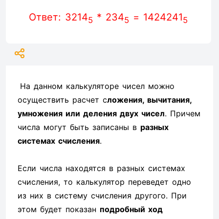
Ответ: 3214
* 234
= 1424241
5
5
5
На данном калькуляторе чисел можно
осуществить расчет с
ложения, вычитания,
умножения или деления двух чисел
. Причем
числа могут быть записаны в
разных
системах счисления
.
Если числа находятся в разных системах
счисления, то калькулятор переведет одно
из них в систему счисления другого. При
этом будет показан
подробный ход