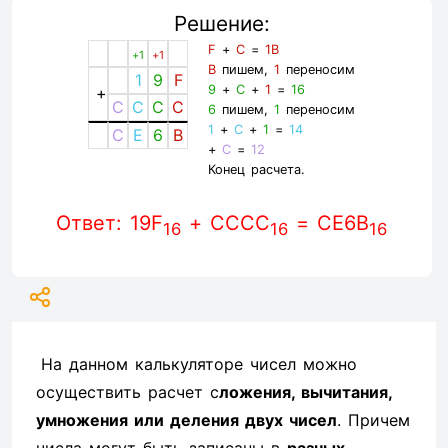
Решение:
F
+
C
=
1B
+1
+1
B
пишем,
1
переносим
1
9
F
9
+
C
+
1
=
16
+
C
C
C
C
6
пишем,
1
переносим
1
+
C
+
1
=
14
C
E
6
B
+
C
=
12
Конец расчета.
Ответ: 19F
+ CCCC
= CE6B
16
16
16
На данном калькуляторе чисел можно
осуществить расчет с
ложения, вычитания,
умножения или деления двух чисел
. Причем