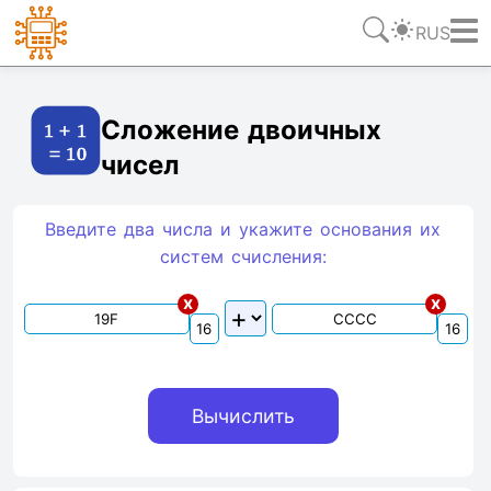
RUS
Ссылка
Текст
HTML
Виджет
Сложение двоичных
чисел
Введите два числа и укажите основания их
систем счиcления:
x
x