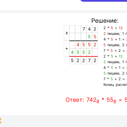
Решение:
2 *
5
=
12
7
4
2
x
2
пишем, 1 
5
5
4 *
5
+ 1 =
4
5
5
2
5
пишем, 2 
+
7 *
5
+ 2 =
4
5
5
2
2 *
5
=
12
5
2
2
7
2
2
пишем, 1 
4 *
5
+ 1 =
5
пишем, 2 
7 *
5
+ 2 =
Конец расче
Ответ: 742
* 55
= 
8
8