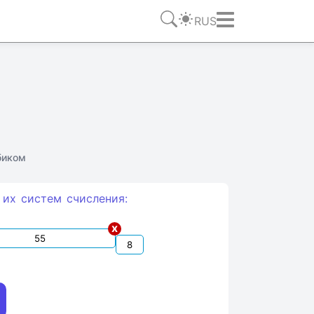
RUS
биком
 их систем счиcления:
x