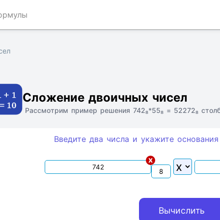
ормулы
сел
Ссылка
Текст
HTML
Виджет
Сложение двоичных чисел
Рассмотрим пример решения 742₈*55₈ = 52272₈ стол
Введите два числа и укажите основания
x