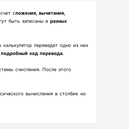
счет с
ложения, вычитания,
гут быть записаны в
разных
о калькулятор переведет одно из них
н
подробный ход перевода
.
стемы счисления. После этого
ссического вычисления в столбик но