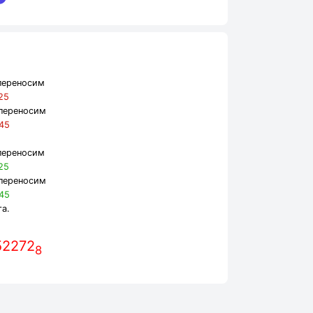
переносим
25
переносим
45
переносим
25
переносим
45
та.
52272
8