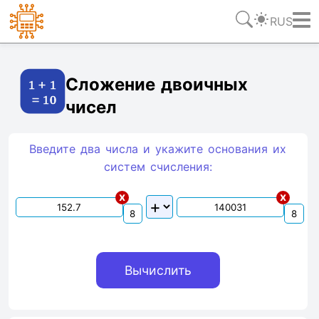
RUS
Ссылка
Текст
HTML
Виджет
Сложение двоичных
чисел
Введите два числа и укажите основания их
систем счиcления:
x
x