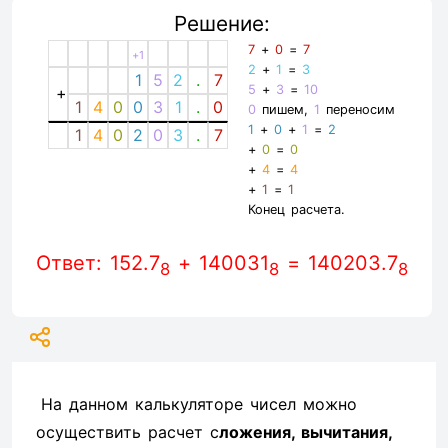
Решение:
7
+
0
=
7
+1
2
+
1
=
3
1
5
2
.
7
5
+
3
=
10
+
1
4
0
0
3
1
.
0
0
пишем,
1
переносим
1
+
0
+
1
=
2
1
4
0
2
0
3
.
7
+
0
=
0
+
4
=
4
+
1
=
1
Конец расчета.
Ответ: 152.7
+ 140031
= 140203.7
8
8
8
На данном калькуляторе чисел можно
осуществить расчет с
ложения, вычитания,