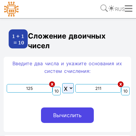
RUS
Ссылка
Текст
HTML
Виджет
Сложение двоичных
чисел
Введите два числа и укажите основания их
систем счиcления:
x
x