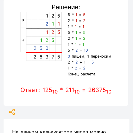
Решение:
5 *
1
=
5
1
2
5
x
2 *
1
=
2
2
1
1
1 *
1
=
1
1
2
5
5 *
1
=
5
2 *
1
=
2
+
1
2
5
1 *
1
=
1
2
5
0
5 *
2
=
10
2
6
3
7
5
0
пишем, 1 переносим
2 *
2
+ 1 =
5
1 *
2
=
2
Конец расчета.
Ответ: 125
* 211
= 26375
10
10
10
На данном калькуляторе чисел можно