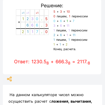
Решение:
5
+
3
=
10
+1
+1
+1
0
пишем,
1
переносим
1
2
3
0
.
5
0
+
6
+
1
=
7
+
6
6
6
.
3
3
+
6
=
11
1
пишем,
1
переносим
2
1
1
7
.
0
2
+
6
+
1
=
11
1
пишем,
1
переносим
1
+
1
=
2
Конец расчета.
Ответ: 1230.5
+ 666.3
= 2117.
8
8
8
На данном калькуляторе чисел можно
осуществить расчет с
ложения, вычитания,