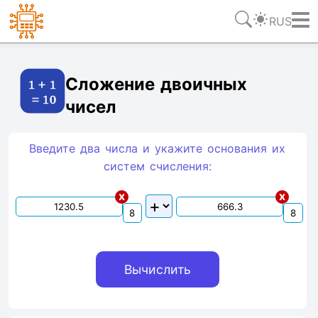
RUS
Ссылка
Текст
HTML
Виджет
Сложение двоичных
чисел
Введите два числа и укажите основания их
систем счиcления:
x
x