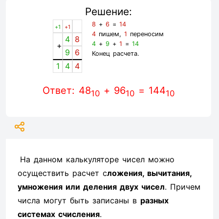
Решение:
8
+
6
=
14
+1
+1
4
пишем,
1
переносим
4
8
4
+
9
+
1
=
14
+
9
6
Конец расчета.
1
4
4
Ответ: 48
+ 96
= 144
10
10
10
На данном калькуляторе чисел можно
осуществить расчет с
ложения, вычитания,
умножения или деления двух чисел
. Причем
числа могут быть записаны в
разных
системах счисления
.