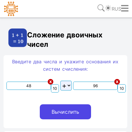
RUS
Ссылка
Текст
HTML
Виджет
Сложение двоичных
чисел
Введите два числа и укажите основания их
систем счиcления:
x
x