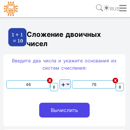
RUS
Ссылка
Текст
HTML
Виджет
Сложение двоичных
чисел
Введите два числа и укажите основания их
систем счиcления:
x
x