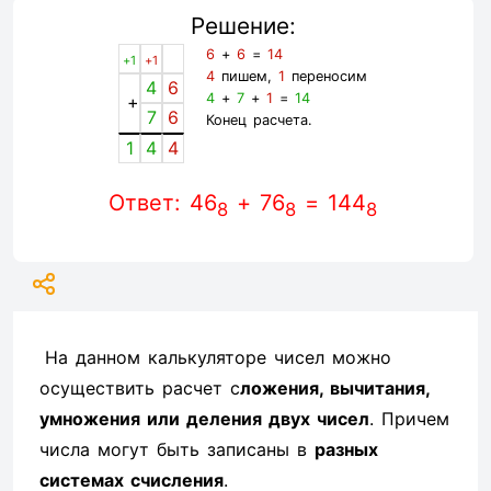
Решение:
6
+
6
=
14
+1
+1
4
пишем,
1
переносим
4
6
4
+
7
+
1
=
14
+
7
6
Конец расчета.
1
4
4
Ответ: 46
+ 76
= 144
8
8
8
На данном калькуляторе чисел можно
осуществить расчет с
ложения, вычитания,
умножения или деления двух чисел
. Причем
числа могут быть записаны в
разных
системах счисления
.