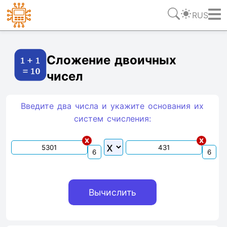
RUS
Ссылка
Текст
HTML
Виджет
Сложение двоичных
чисел
Введите два числа и укажите основания их
систем счиcления:
x
x