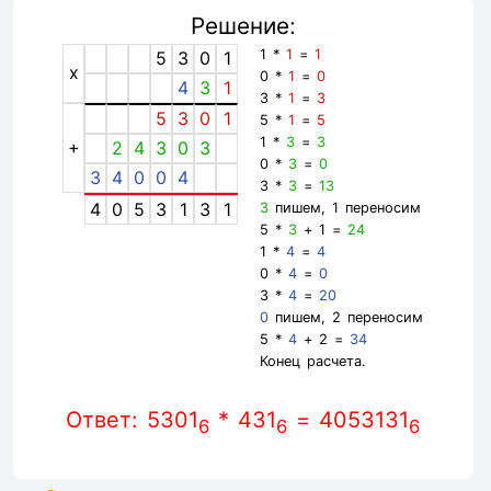
Решение:
1 *
1
=
1
5
3
0
1
x
0 *
1
=
0
4
3
1
3 *
1
=
3
5
3
0
1
5 *
1
=
5
1 *
3
=
3
+
2
4
3
0
3
0 *
3
=
0
3
4
0
0
4
3 *
3
=
13
4
0
5
3
1
3
1
3
пишем, 1 переносим
5 *
3
+ 1 =
24
1 *
4
=
4
0 *
4
=
0
3 *
4
=
20
0
пишем, 2 переносим
5 *
4
+ 2 =
34
Конец расчета.
Ответ: 5301
* 431
= 4053131
6
6
6