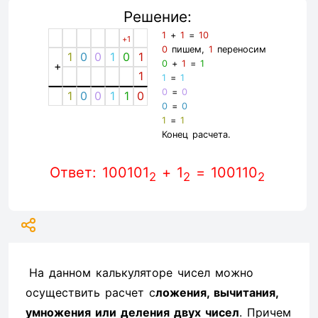
Решение:
1
+
1
=
10
+1
0
пишем,
1
переносим
1
0
0
1
0
1
0
+
1
=
1
+
1
1
=
1
0
=
0
1
0
0
1
1
0
0
=
0
1
=
1
Конец расчета.
Ответ: 100101
+ 1
= 100110
2
2
2
На данном калькуляторе чисел можно
осуществить расчет с
ложения, вычитания,
умножения или деления двух чисел
. Причем