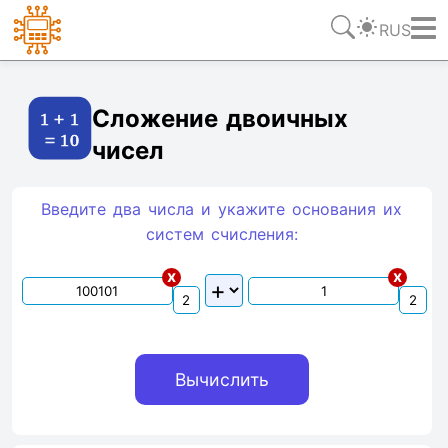
RUS
Ссылка
Текст
HTML
Виджет
Сложение двоичных
чисел
Введите два числа и укажите основания их
систем счиcления:
x
x