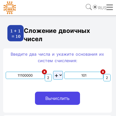
RUS
Ссылка
Текст
HTML
Виджет
Сложение двоичных
чисел
Введите два числа и укажите основания их
систем счиcления:
x
x