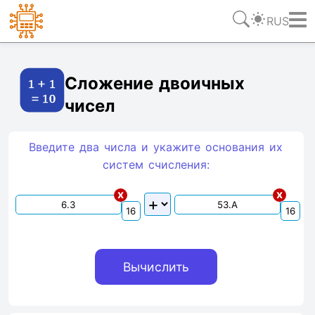
RUS
Ссылка
Текст
HTML
Виджет
Сложение двоичных
чисел
Введите два числа и укажите основания их
систем счиcления:
x
x