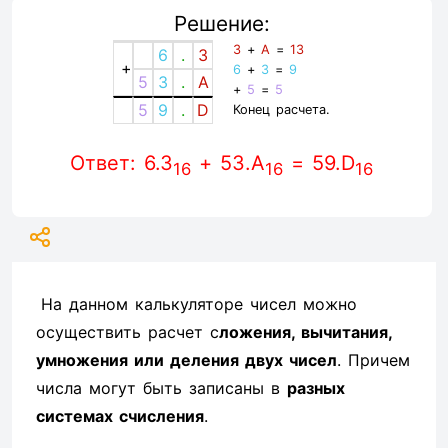
Решение:
3
+
A
=
13
6
.
3
+
6
+
3
=
9
5
3
.
A
+
5
=
5
5
9
.
D
Конец расчета.
Ответ: 6.3
+ 53.A
= 59.D
16
16
16
На данном калькуляторе чисел можно
осуществить расчет с
ложения, вычитания,
умножения или деления двух чисел
. Причем
числа могут быть записаны в
разных
системах счисления
.