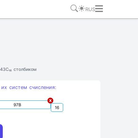
RUS
43C₁₆ столбиком
 их систем счиcления:
x