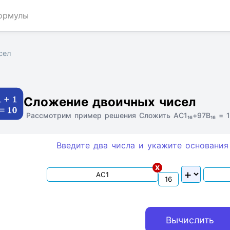
ормулы
сел
Ссылка
Текст
HTML
Виджет
Сложение двоичных чисел
Рассмотрим пример решения Сложить AC1₁₆+97B₁₆ = 1
Введите два числа и укажите основания
x