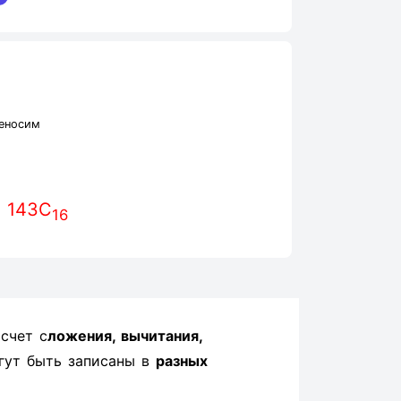
еносим
 143C
16
счет с
ложения, вычитания,
гут быть записаны в
разных