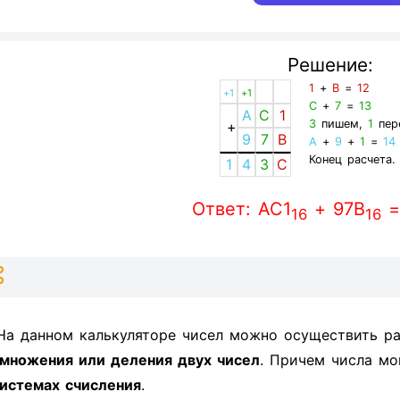
Решение:
1
+
B
=
12
+1
+1
C
+
7
=
13
A
C
1
3
пишем,
1
пер
+
9
7
B
A
+
9
+
1
=
14
Конец расчета.
1
4
3
C
Ответ: AC1
+ 97B
=
16
16
На данном калькуляторе чисел можно осуществить ра
множения или деления двух чисел
. Причем числа мо
истемах счисления
.