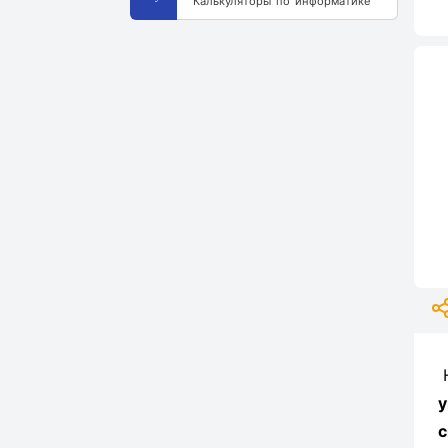
Калькуляторы по информатике
у
с