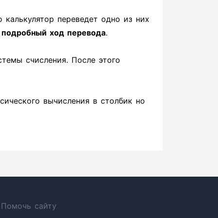
о калькулятор переведет одно из них
н
подробный ход перевода
.
стемы счисления. После этого
ссического вычисления в столбик но
Помочь сайту