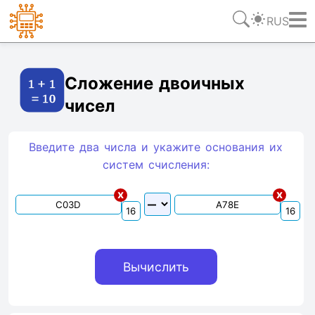
RUS
Ссылка
Текст
HTML
Виджет
Сложение двоичных
чисел
Введите два числа и укажите основания их
систем счиcления:
x
x