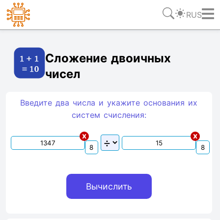
RUS
Ссылка
Текст
HTML
Виджет
Сложение двоичных
чисел
Введите два числа и укажите основания их
систем счиcления:
x
x