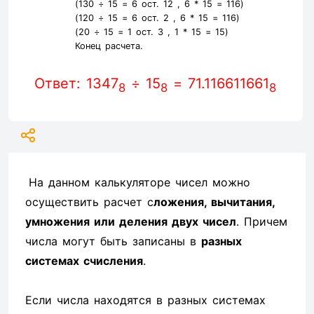
(130 ÷ 15 =
6
ост. 12 ,
6
* 15 =
116
)
(120 ÷ 15 =
6
ост. 2 ,
6
* 15 =
116
)
(20 ÷ 15 =
1
ост. 3 ,
1
* 15 =
15
)
Конец расчета.
Ответ: 1347
÷ 15
= 71.116611661
8
8
8
На данном калькуляторе чисел можно
осуществить расчет с
ложения, вычитания,
умножения или деления двух чисел
. Причем
числа могут быть записаны в
разных
системах счисления
.
Если числа находятся в разных системах