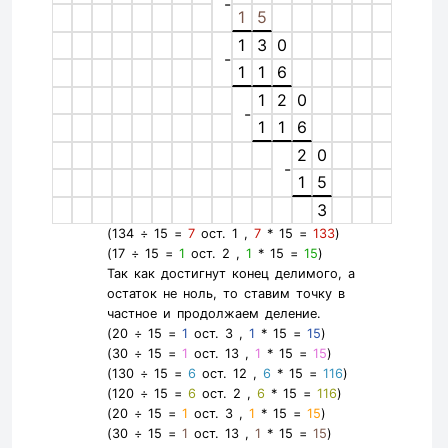
-
1
5
1
3
0
-
1
1
6
1
2
0
-
1
1
6
2
0
-
1
5
3
(134 ÷ 15 =
7
ост. 1 ,
7
* 15 =
133
)
(17 ÷ 15 =
1
ост. 2 ,
1
* 15 =
15
)
Так как достигнут конец делимого, а
остаток не ноль, то ставим точку в
частное и продолжаем деление.
(20 ÷ 15 =
1
ост. 3 ,
1
* 15 =
15
)
(30 ÷ 15 =
1
ост. 13 ,
1
* 15 =
15
)
(130 ÷ 15 =
6
ост. 12 ,
6
* 15 =
116
)
(120 ÷ 15 =
6
ост. 2 ,
6
* 15 =
116
)
(20 ÷ 15 =
1
ост. 3 ,
1
* 15 =
15
)
(30 ÷ 15 =
1
ост. 13 ,
1
* 15 =
15
)