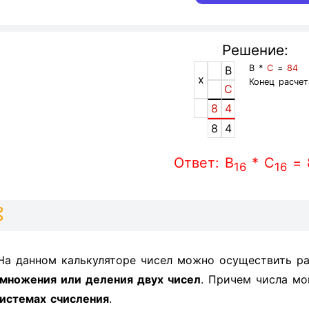
Решение:
B *
C
=
84
B
x
Конец расчет
C
8
4
8
4
Ответ: B
* C
= 
16
16
На данном калькуляторе чисел можно осуществить ра
множения или деления двух чисел
. Причем числа мо
истемах счисления
.