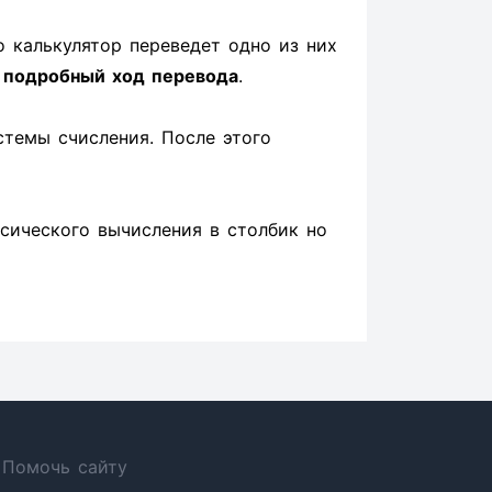
о калькулятор переведет одно из них
н
подробный ход перевода
.
стемы счисления. После этого
ссического вычисления в столбик но
Помочь сайту