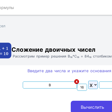
ормулы
сел
Ссылка
Текст
HTML
Виджет
Сложение двоичных чисел
Рассмотрим пример решения B₁₆*C₁₆ = 84₁₆ столбиком
Введите два числа и укажите основания
x