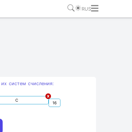
RUS
 их систем счиcления:
x