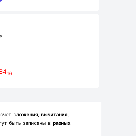
а.
84
16
счет с
ложения, вычитания,
гут быть записаны в
разных