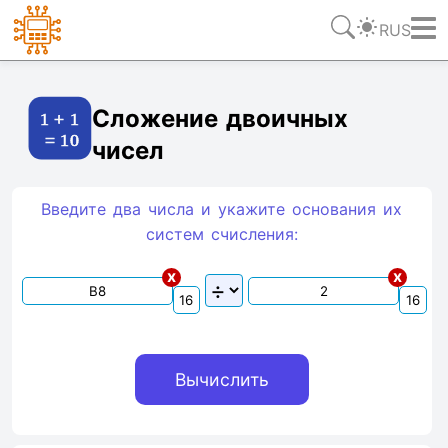
RUS
Ссылка
Текст
HTML
Виджет
Сложение двоичных
чисел
Введите два числа и укажите основания их
систем счиcления:
x
x