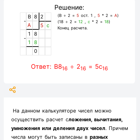
Решение:
(B ÷ 2 =
5
ост. 1 ,
5
* 2 =
A
)
B
8
2
-
(18 ÷ 2 =
12
,
c
* 2 =
18
)
A
5
c
Конец расчета.
1
8
-
1
8
0
Ответ: B8
÷ 2
= 5c
16
16
16
На данном калькуляторе чисел можно
осуществить расчет с
ложения, вычитания,
умножения или деления двух чисел
. Причем
числа могут быть записаны в
разных