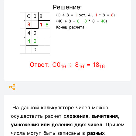
Решение:
(C ÷ 8 =
1
ост. 4 ,
1
* 8 =
8
)
C
0
8
-
(40 ÷ 8 =
8
,
8
* 8 =
40
)
8
1
8
Конец расчета.
4
0
-
4
0
0
Ответ: C0
÷ 8
= 18
16
16
16
На данном калькуляторе чисел можно
осуществить расчет с
ложения, вычитания,
умножения или деления двух чисел
. Причем
числа могут быть записаны в
разных