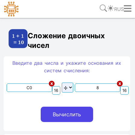
RUS
Ссылка
Текст
HTML
Виджет
Сложение двоичных
чисел
Введите два числа и укажите основания их
систем счиcления:
x
x