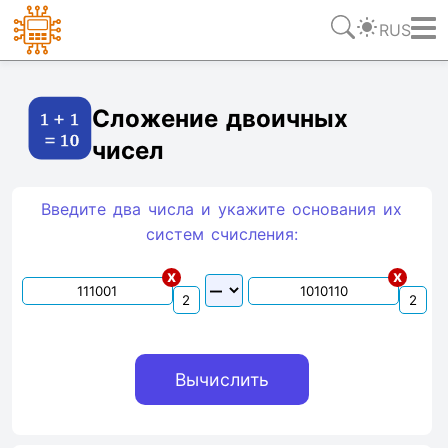
RUS
Ссылка
Текст
HTML
Виджет
Сложение двоичных
чисел
Введите два числа и укажите основания их
систем счиcления:
x
x