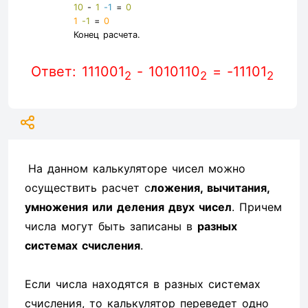
10
-
1
-1
=
0
1
-1
=
0
Конец расчета.
Ответ: 111001
- 1010110
= -11101
2
2
2
На данном калькуляторе чисел можно
осуществить расчет с
ложения, вычитания,
умножения или деления двух чисел
. Причем
числа могут быть записаны в
разных
системах счисления
.
Если числа находятся в разных системах
счисления, то калькулятор переведет одно