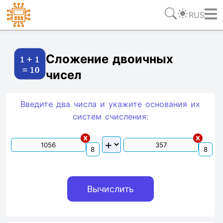
RUS
Ссылка
Текст
HTML
Виджет
Сложение двоичных
чисел
Введите два числа и укажите основания их
систем счиcления:
x
x