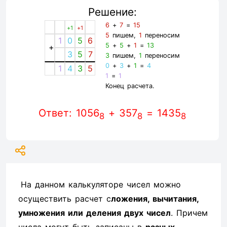
Решение:
6
+
7
=
15
+1
+1
5
пишем,
1
переносим
1
0
5
6
5
+
5
+
1
=
13
+
3
5
7
3
пишем,
1
переносим
0
+
3
+
1
=
4
1
4
3
5
1
=
1
Конец расчета.
Ответ: 1056
+ 357
= 1435
8
8
8
На данном калькуляторе чисел можно
осуществить расчет с
ложения, вычитания,
умножения или деления двух чисел
. Причем