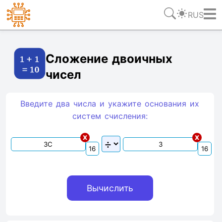
RUS
Ссылка
Текст
HTML
Виджет
Сложение двоичных
чисел
Введите два числа и укажите основания их
систем счиcления:
x
x