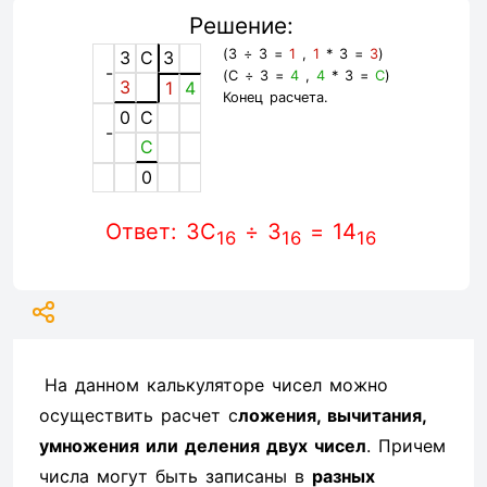
Решение:
(3 ÷ 3 =
1
,
1
* 3 =
3
)
3
C
3
-
(C ÷ 3 =
4
,
4
* 3 =
C
)
3
1
4
Конец расчета.
0
C
-
C
0
Ответ: 3C
÷ 3
= 14
16
16
16
На данном калькуляторе чисел можно
осуществить расчет с
ложения, вычитания,
умножения или деления двух чисел
. Причем
числа могут быть записаны в
разных