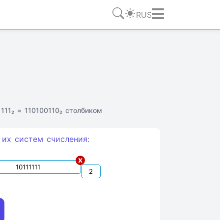
RUS
111₂ = 110100110₂ столбиком
 их систем счиcления:
x