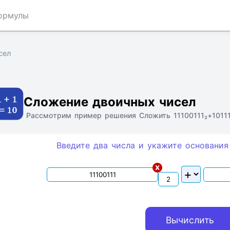
ормулы
сел
Ссылка
Текст
HTML
Виджет
Сложение двоичных чисел
Рассмотрим пример решения Сложить 11100111₂+10111
Введите два числа и укажите основания
x