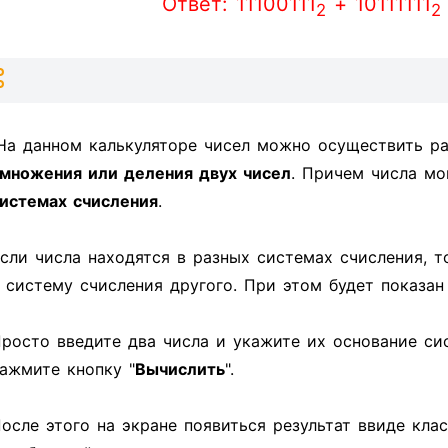
Ответ: 11100111
+ 10111111
2
2
На данном калькуляторе чисел можно осуществить ра
множения или деления двух чисел
. Причем числа мо
истемах счисления
.
сли числа находятся в разных системах счисления, т
 систему счисления другого. При этом будет показа
росто введите два числа и укажите их основание си
ажмите кнопку "
Вычислить
".
осле этого на экране появиться результат ввиде кла