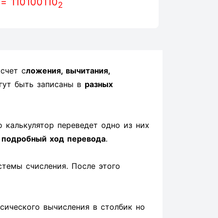
= 110100110
2
счет с
ложения, вычитания,
гут быть записаны в
разных
о калькулятор переведет одно из них
н
подробный ход перевода
.
стемы счисления. После этого
ссического вычисления в столбик но