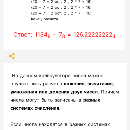
(20 ÷ 7 =
2
ост. 2 ,
2
* 7 =
16
)
(20 ÷ 7 =
2
ост. 2 ,
2
* 7 =
16
)
(20 ÷ 7 =
2
ост. 2 ,
2
* 7 =
16
)
Конец расчета.
Ответ: 1134
÷ 7
= 126.22222222
8
8
8
На данном калькуляторе чисел можно
осуществить расчет с
ложения, вычитания,
умножения или деления двух чисел
. Причем
числа могут быть записаны в
разных
системах счисления
.
Если числа находятся в разных системах