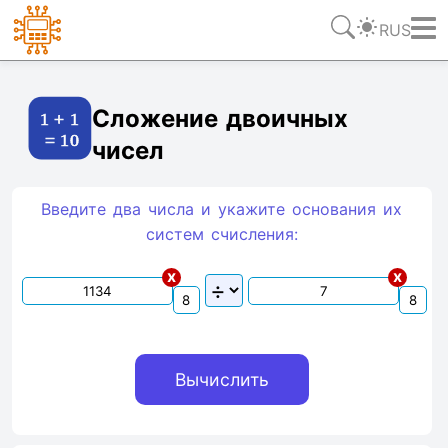
RUS
Ссылка
Текст
HTML
Виджет
Сложение двоичных
чисел
Введите два числа и укажите основания их
систем счиcления:
x
x