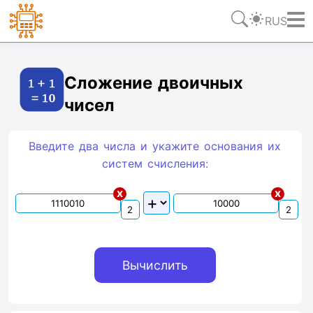
RUS
Ссылка
Текст
HTML
Виджет
Сложение двоичных
чисел
Введите два числа и укажите основания их
систем счиcления:
x
x