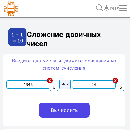
RUS
Ссылка
Текст
HTML
Виджет
Сложение двоичных
чисел
Введите два числа и укажите основания их
систем счиcления:
x
x