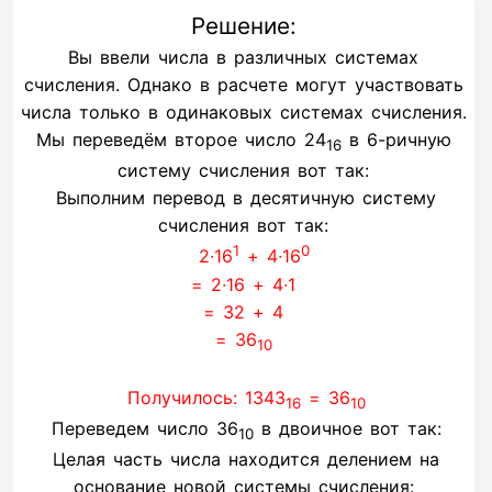
Решение:
Вы ввели числа в различных системах
счисления. Однако в расчете могут участвовать
числа только в одинаковых системах счисления.
Мы переведём второе число 24
в 6-ричную
16
систему счисления вот так:
Выполним перевод в десятичную систему
счисления вот так:
1
0
2∙16
+ 4∙16
= 2∙16 + 4∙1
= 32 + 4
= 36
10
Получилось: 1343
= 36
16
10
Переведем число 36
в двоичное вот так:
10
Целая часть числа находится делением на
основание новой системы счисления: