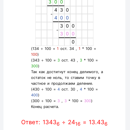
3
0
0
4
3
0
-
4
0
0
3
0
0
-
3
0
0
0
(134 ÷ 100 =
1
ост. 34 ,
1
* 100 =
100
)
(343 ÷ 100 =
3
ост. 43 ,
3
* 100 =
300
)
Так как достигнут конец делимого, а
остаток не ноль, то ставим точку в
частное и продолжаем деление.
(430 ÷ 100 =
4
ост. 30 ,
4
* 100 =
400
)
(300 ÷ 100 =
3
,
3
* 100 =
300
)
Конец расчета.
Ответ: 1343
÷ 24
= 13.43
6
16
6