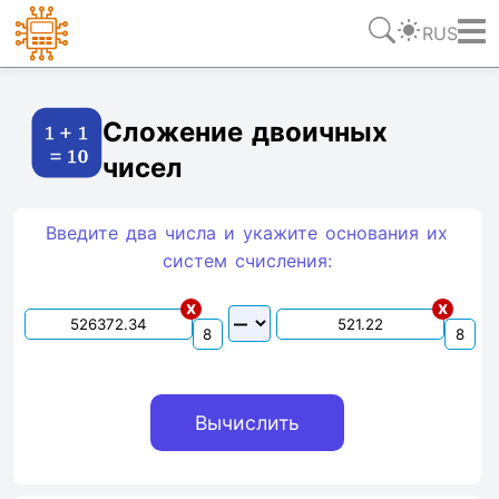
RUS
Ссылка
Текст
HTML
Виджет
Сложение двоичных
чисел
Введите два числа и укажите основания их
систем счиcления:
x
x