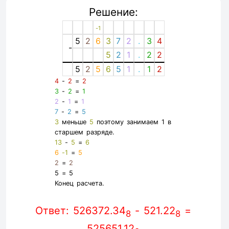
Решение:
-1
5
2
6
3
7
2
.
3
4
-
5
2
1
.
2
2
5
2
5
6
5
1
.
1
2
4
-
2
=
2
3
-
2
=
1
2
-
1
=
1
7
-
2
=
5
3
меньше
5
поэтому занимаем 1 в
старшем разряде.
13
-
5
=
6
6
-1
=
5
2
=
2
5
=
5
Конец расчета.
Ответ: 526372.34
- 521.22
=
8
8
525651.12