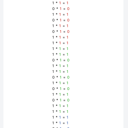
1 *
1
=
1
0 *
1
=
0
1 *
1
=
1
0 *
1
=
0
1 *
1
=
1
0 *
1
=
0
1 *
1
=
1
1 *
1
=
1
1 *
1
=
1
1 *
1
=
1
0 *
1
=
0
1 *
1
=
1
1 *
1
=
1
0 *
1
=
0
1 *
1
=
1
0 *
1
=
0
1 *
1
=
1
0 *
1
=
0
1 *
1
=
1
1 *
1
=
1
1 *
1
=
1
1 *
1
=
1