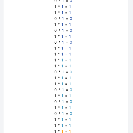
0 *
1
=
0
1 *
1
=
1
1 *
1
=
1
0 *
1
=
0
1 *
1
=
1
0 *
1
=
0
1 *
1
=
1
0 *
1
=
0
1 *
1
=
1
1 *
1
=
1
1 *
1
=
1
1 *
1
=
1
0 *
1
=
0
1 *
1
=
1
1 *
1
=
1
0 *
1
=
0
1 *
1
=
1
0 *
1
=
0
1 *
1
=
1
0 *
1
=
0
1 *
1
=
1
1 *
1
=
1
1 *
1
=
1