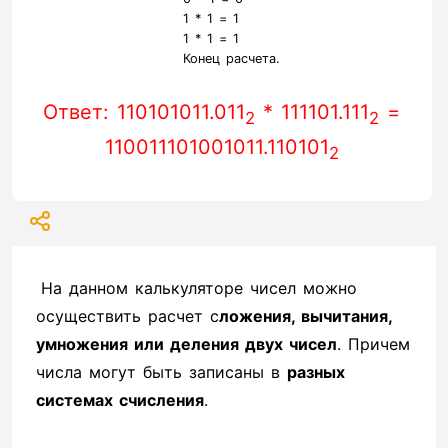
1 *
1
=
1
1 *
1
=
1
Конец расчета.
Ответ: 110101011.011
* 111101.111
=
2
2
110011101001011.110101
2
На данном калькуляторе чисел можно
осуществить расчет с
ложения, вычитания,
умножения или деления двух чисел
. Причем
числа могут быть записаны в
разных
системах счисления
.