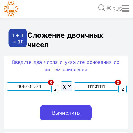
RUS
Ссылка
Текст
HTML
Виджет
Сложение двоичных
чисел
Введите два числа и укажите основания их
систем счиcления:
x
x