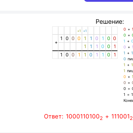
Решение:
0
+
+1
+1
0
+
1
0
0
0
1
1
0
1
0
0
1
+
+
1
1
1
0
0
1
0
+
1
+
1
0
0
1
1
0
1
1
0
1
0
пи
1
+
1
пи
0
+
0
=
0
=
1
=
Коне
Ответ: 1000110100
+ 111001
2
2