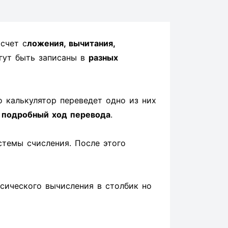
счет с
ложения, вычитания,
гут быть записаны в
разных
о калькулятор переведет одно из них
н
подробный ход перевода
.
стемы счисления. После этого
ссического вычисления в столбик но