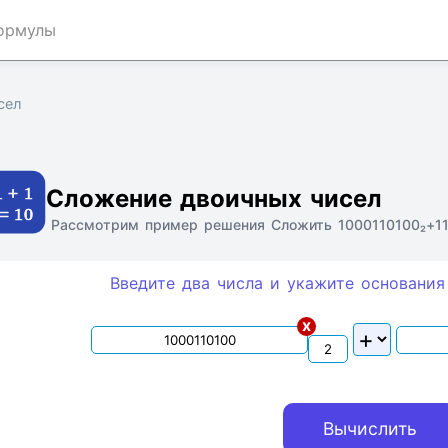
ормулы
сел
Ссылка
Текст
HTML
Виджет
Сложение двоичных чисел
Рассмотрим пример решения Сложить 1000110100₂+111
Введите два числа и укажите основания
x