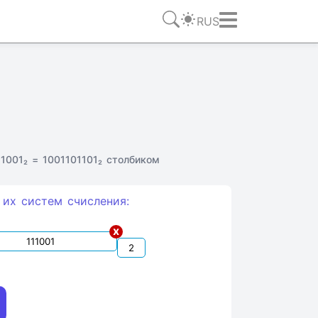
RUS
001₂ = 1001101101₂ столбиком
 их систем счиcления:
x