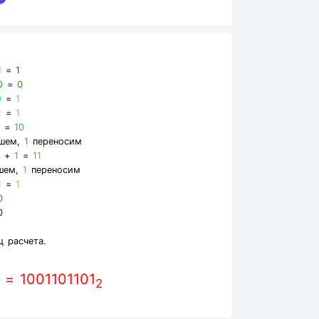
1
=
1
0
=
0
0
=
1
1
=
1
1
=
10
шем,
1
переносим
1
+
1
=
11
шем,
1
переносим
1
=
1
0
0
1
ц расчета.
= 1001101101
2