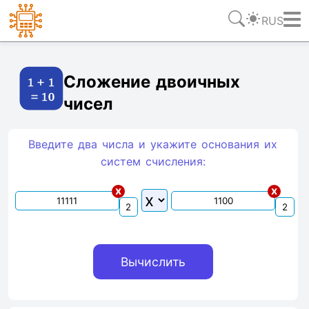
RUS
Ссылка
Текст
HTML
Виджет
Сложение двоичных
чисел
Введите два числа и укажите основания их
систем счиcления:
x
x