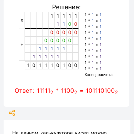
Решение:
1 *
1
=
1
1
1
1
1
1
x
1 *
1
=
1
1
1
0
0
1 *
1
=
1
0
0
0
0
0
1 *
1
=
1
1 *
1
=
1
0
0
0
0
0
+
1 *
1
=
1
1
1
1
1
1
1 *
1
=
1
1
1
1
1
1
1 *
1
=
1
1 *
1
=
1
1
0
1
1
1
0
1
0
0
1 *
1
=
1
Конец расчета.
Ответ: 11111
* 1100
= 101110100
2
2
2
На данном калькуляторе чисел можно