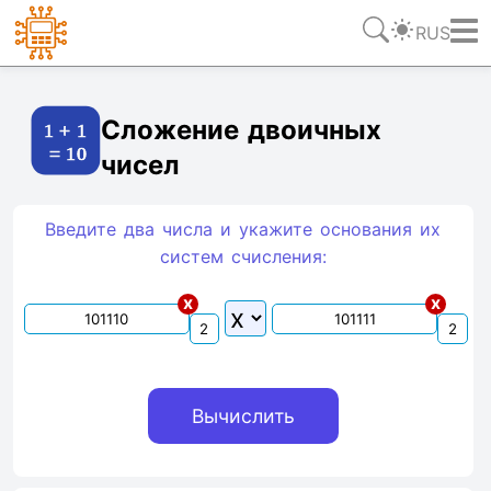
RUS
Ссылка
Текст
HTML
Виджет
Сложение двоичных
чисел
Введите два числа и укажите основания их
систем счиcления:
x
x