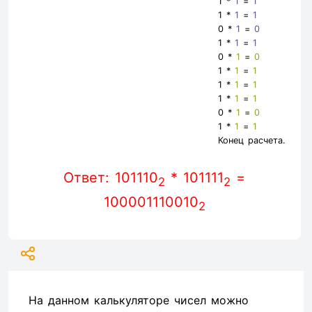
1 *
1
=
1
1 *
1
=
1
0 *
1
=
0
1 *
1
=
1
0 *
1
=
0
1 *
1
=
1
1 *
1
=
1
1 *
1
=
1
0 *
1
=
0
1 *
1
=
1
Конец расчета.
Ответ: 101110
* 101111
=
2
2
100001110010
2
На данном калькуляторе чисел можно