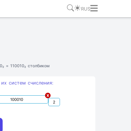
RUS
₂ = 110010₂ столбиком
 их систем счиcления:
x