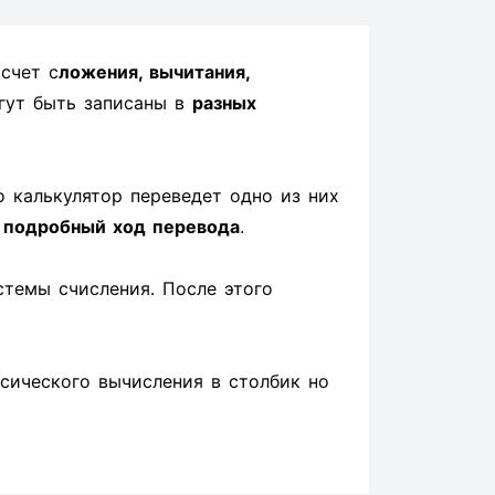
счет с
ложения, вычитания,
гут быть записаны в
разных
о калькулятор переведет одно из них
н
подробный ход перевода
.
стемы счисления. После этого
ссического вычисления в столбик но