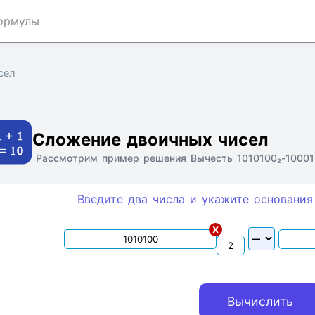
ормулы
сел
Ссылка
Текст
HTML
Виджет
Сложение двоичных чисел
Рассмотрим пример решения Вычесть 1010100₂-100010
Введите два числа и укажите основания
x