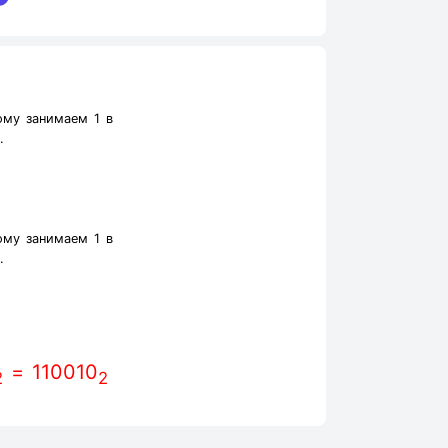
му занимаем 1 в
.
му занимаем 1 в
.
= 110010
2
2