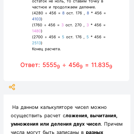
остаток не ноль, то ставим точку в
частное и продолжаем деление.
(4280 ÷ 456 =
8
ост. 176 ,
8
* 456 =
4103
)
(1760 ÷ 456 =
3
ост. 270 ,
3
* 456 =
1480
)
(2700 ÷ 456 =
5
ост. 176 ,
5
* 456 =
2513
)
Конец расчета.
Ответ: 5555
÷ 456
= 11.835
9
9
9
На данном калькуляторе чисел можно
осуществить расчет с
ложения, вычитания,
умножения или деления двух чисел
. Причем
числа могут быть записаны в
разных