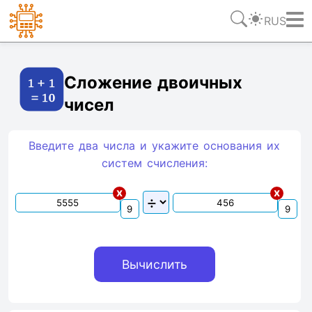
RUS
Ссылка
Текст
HTML
Виджет
Сложение двоичных
чисел
Введите два числа и укажите основания их
систем счиcления:
x
x