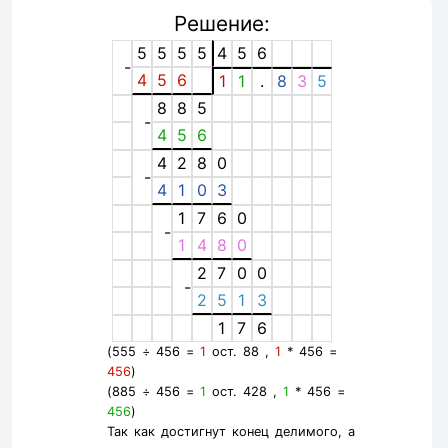
Решение:
5
5
5
5
4
5
6
-
4
5
6
1
1
.
8
3
5
8
8
5
-
4
5
6
4
2
8
0
-
4
1
0
3
1
7
6
0
-
1
4
8
0
2
7
0
0
-
2
5
1
3
1
7
6
(555 ÷ 456 =
1
ост. 88 ,
1
* 456 =
456
)
(885 ÷ 456 =
1
ост. 428 ,
1
* 456 =
456
)
Так как достигнут конец делимого, а