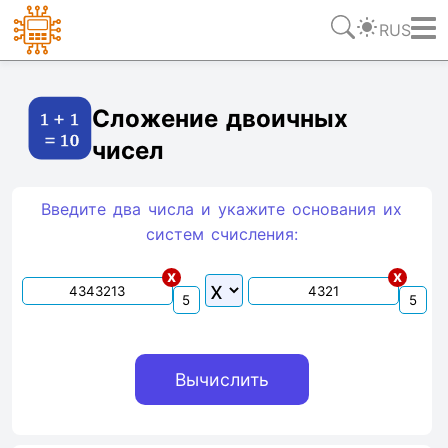
RUS
Ссылка
Текст
HTML
Виджет
Сложение двоичных
чисел
Введите два числа и укажите основания их
систем счиcления:
x
x