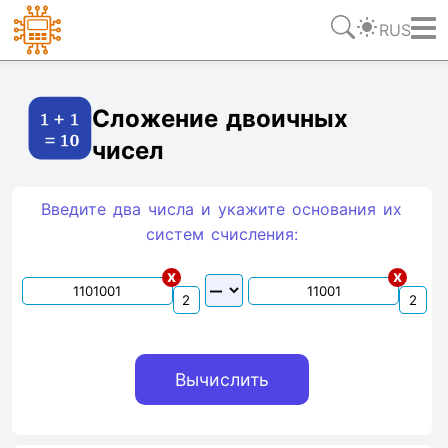
RUS
Ссылка
Текст
HTML
Виджет
Сложение двоичных
чисел
Введите два числа и укажите основания их
систем счиcления:
x
x