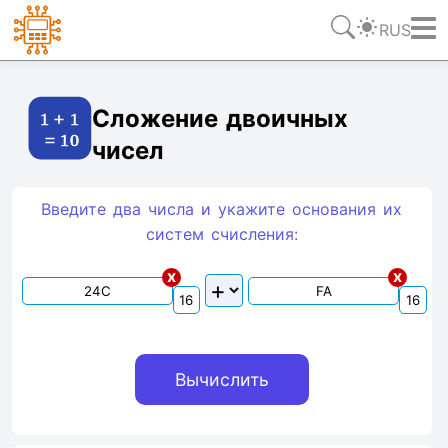
RUS
Ссылка
Текст
HTML
Виджет
Сложение двоичных
чисел
Введите два числа и укажите основания их
систем счиcления:
x
x