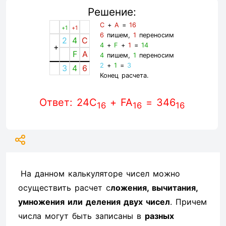
Решение:
C
+
A
=
16
+1
+1
6
пишем,
1
переносим
2
4
C
4
+
F
+
1
=
14
+
F
A
4
пишем,
1
переносим
2
+
1
=
3
3
4
6
Конец расчета.
Ответ: 24C
+ FA
= 346
16
16
16
На данном калькуляторе чисел можно
осуществить расчет с
ложения, вычитания,
умножения или деления двух чисел
. Причем
числа могут быть записаны в
разных