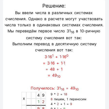
Решение:
Вы ввели числа в различных системах
счисления. Однако в расчете могут участвовать
числа только в одинаковых системах счисления.
Мы переведём первое число 31
в 10-ричную
16
систему счисления вот так:
Выполним перевод в десятичную систему
счисления вот так:
1
0
3∙16
+ 1∙16
= 3∙16 + 1∙1
= 48 + 1
= 49
10
Получилось: 31
= 49
16
10
9 *
2
=
18
4
9
x
8
пишем, 1 переносим
1
2
4 *
2
+ 1 =
9
9
8
9 *
1
=
9