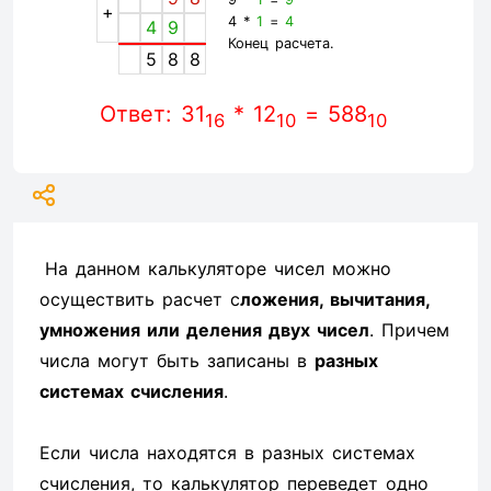
+
4 *
1
=
4
4
9
Конец расчета.
5
8
8
Ответ: 31
* 12
= 588
16
10
10
На данном калькуляторе чисел можно
осуществить расчет с
ложения, вычитания,
умножения или деления двух чисел
. Причем
числа могут быть записаны в
разных
системах счисления
.
Если числа находятся в разных системах
счисления, то калькулятор переведет одно