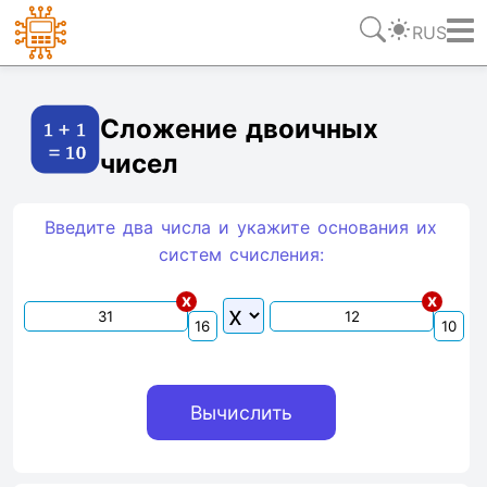
RUS
Ссылка
Текст
HTML
Виджет
Сложение двоичных
чисел
Введите два числа и укажите основания их
систем счиcления:
x
x