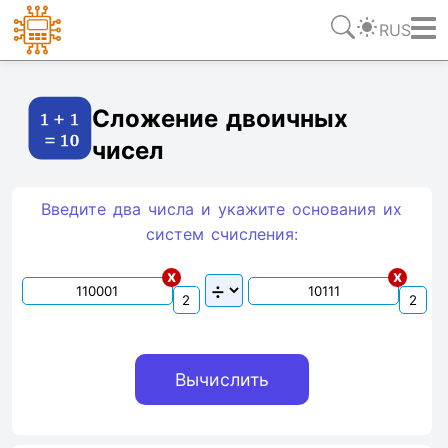
RUS
Ссылка
Текст
HTML
Виджет
Сложение двоичных
чисел
Введите два числа и укажите основания их
систем счиcления:
x
x