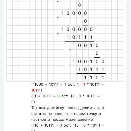
-
0
1
0
0
0
0
-
0
1
0
0
0
0
0
-
1
0
1
1
1
1
0
0
1
0
-
0
1
0
0
1
0
0
-
1
0
1
1
1
1
1
0
1
(11000 ÷ 10111 =
1
ост. 1 ,
1
* 10111 =
10111
)
(11 ÷ 10111 =
0
ост. 11 ,
0
* 10111 =
0
)
Так как достигнут конец делимого, а
остаток не ноль, то ставим точку в
частное и продолжаем деление.
(110 ÷ 10111 =
0
ост. 110 ,
0
* 10111 =