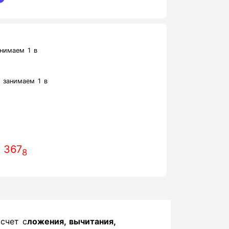
нимаем 1 в
 занимаем 1 в
 367
8
счет с
ложения, вычитания,