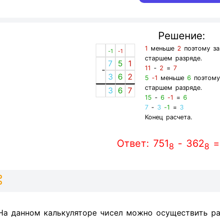
Решение:
1
меньше
2
поэтому за
-1
-1
старшем разряде.
7
5
1
11
-
2
=
7
-
3
6
2
5
-1
меньше
6
поэтому
старшем разряде.
3
6
7
15
-
6
-1
=
6
7
-
3
-1
=
3
Конец расчета.
Ответ: 751
- 362
=
8
8
На данном калькуляторе чисел можно осуществить ра