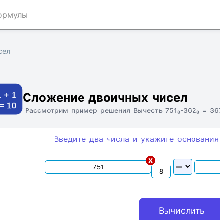
ормулы
сел
Ссылка
Текст
HTML
Виджет
Сложение двоичных чисел
Рассмотрим пример решения Вычесть 751₈-362₈ = 36
Введите два числа и укажите основания
x