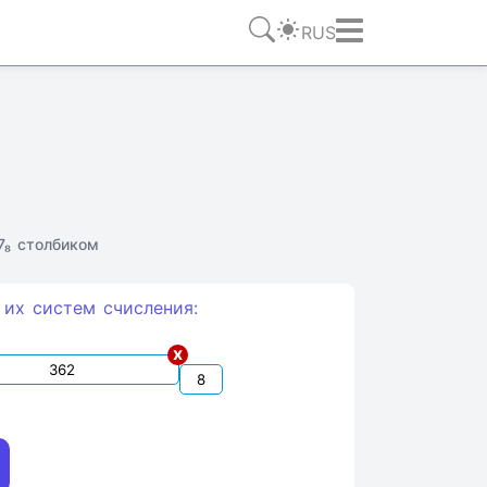
RUS
7₈ столбиком
 их систем счиcления:
x