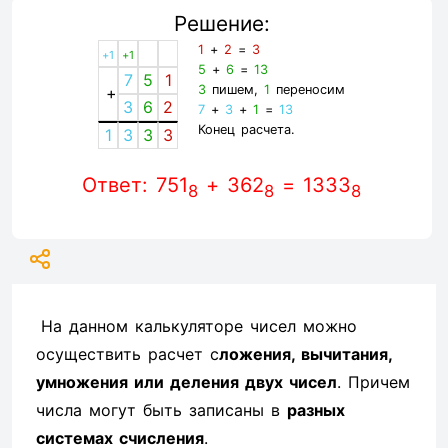
Решение:
1
+
2
=
3
+1
+1
5
+
6
=
13
7
5
1
3
пишем,
1
переносим
+
3
6
2
7
+
3
+
1
=
13
Конец расчета.
1
3
3
3
Ответ: 751
+ 362
= 1333
8
8
8
На данном калькуляторе чисел можно
осуществить расчет с
ложения, вычитания,
умножения или деления двух чисел
. Причем
числа могут быть записаны в
разных
системах счисления
.