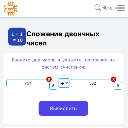
RUS
Ссылка
Текст
HTML
Виджет
Сложение двоичных
чисел
Введите два числа и укажите основания их
систем счиcления:
x
x