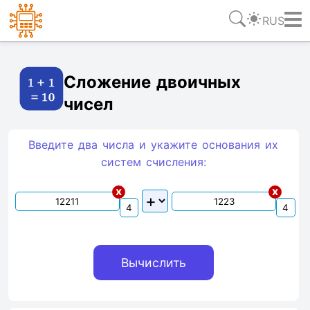
RUS
Ссылка
Текст
HTML
Виджет
Сложение двоичных
чисел
Введите два числа и укажите основания их
систем счиcления:
x
x