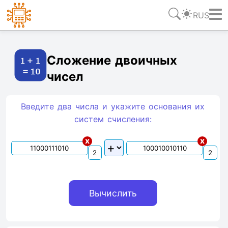
RUS
Ссылка
Текст
HTML
Виджет
Сложение двоичных
чисел
Введите два числа и укажите основания их
систем счиcления:
x
x