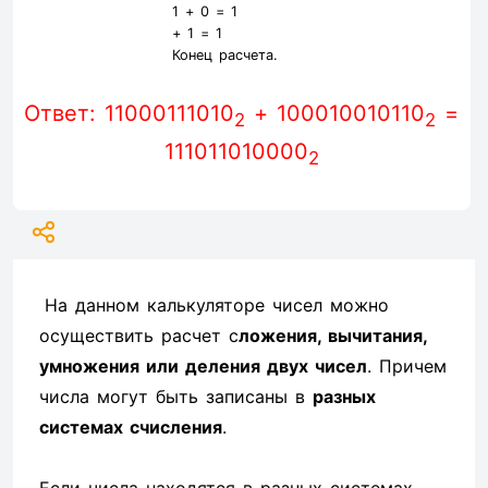
1
+
0
=
1
+
1
=
1
Конец расчета.
Ответ: 11000111010
+ 100010010110
=
2
2
111011010000
2
На данном калькуляторе чисел можно
осуществить расчет с
ложения, вычитания,
умножения или деления двух чисел
. Причем
числа могут быть записаны в
разных
системах счисления
.