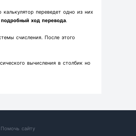
о калькулятор переведет одно из них
н
подробный ход перевода
.
стемы счисления. После этого
ссического вычисления в столбик но
Помочь сайту