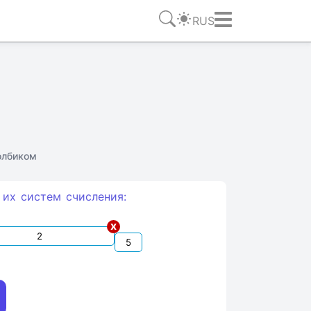
RUS
олбиком
 их систем счиcления:
x