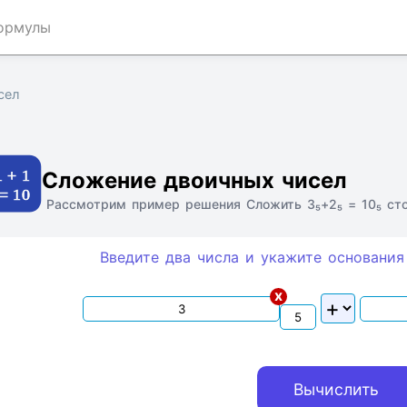
ормулы
сел
Ссылка
Текст
HTML
Виджет
Сложение двоичных чисел
Рассмотрим пример решения Сложить 3₅+2₅ = 10₅ ст
Введите два числа и укажите основания
x