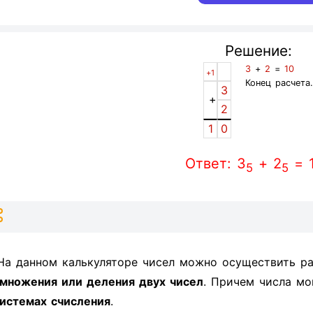
Решение:
3
+
2
=
10
+1
Конец расчета
3
+
2
1
0
Ответ: 3
+ 2
= 
5
5
На данном калькуляторе чисел можно осуществить ра
множения или деления двух чисел
. Причем числа мо
истемах счисления
.