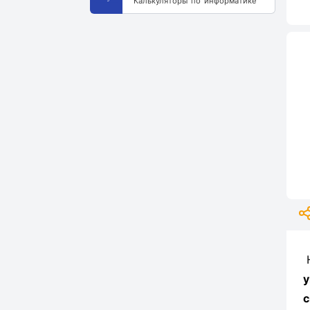
Калькуляторы по информатике
у
с