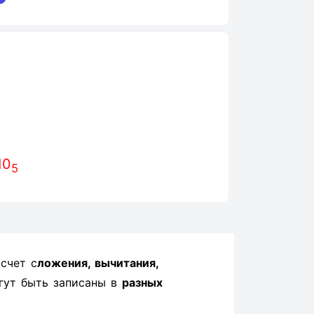
.
10
5
счет с
ложения, вычитания,
гут быть записаны в
разных