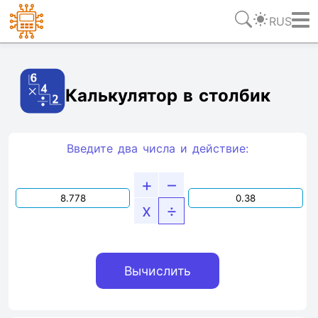
RUS
Ссылка
Текст
HTML
Виджет
Калькулятор в столбик
Введите два числа и действие:
+
–
x
÷