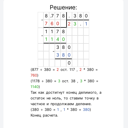
Решение:
8
.7
7
8
.
3
8
0
-
7
6
0
2
3
.
1
1
1
7
8
-
1
1
4
0
3
8
0
-
3
8
0
0
(877 ÷ 380 =
2
ост. 117 ,
2
* 380 =
760
)
(1178 ÷ 380 =
3
ост. 38 ,
3
* 380 =
1140
)
Так как достигнут конец делимого, а
остаток не ноль, то ставим точку в
частное и продолжаем деление.
(380 ÷ 380 =
1
,
1
* 380 =
380
)
Конец расчета.