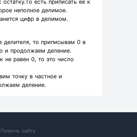
остатку.То есть приписать ее к
орое неполное делимое.
танется цифр в делимом.
 делителя, то приписывам 0 в
о и продолжаем деление.
 не равен 0, то это число
авим точку в частное и
олжаем деление.
Помочь сайту