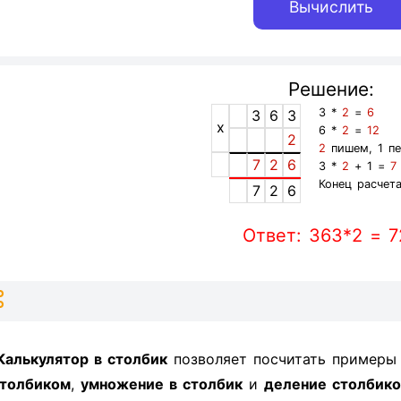
Решение:
3 *
2
=
6
3
6
3
x
6 *
2
=
12
2
2
пишем, 1 п
7
2
6
3 *
2
+ 1 =
7
Конец расчета
7
2
6
Ответ: 363*2 = 7
Калькулятор в столбик
позволяет посчитать пример
толбиком
,
умножение в столбик
и
деление столбик