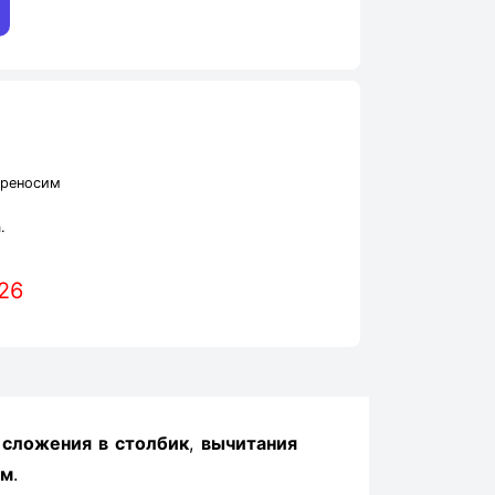
ереносим
.
26
ы
сложения в столбик
,
вычитания
ом
.