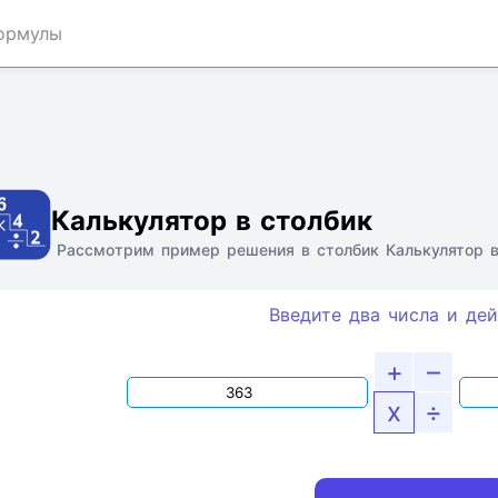
ормулы
Ссылка
Текст
HTML
Виджет
Калькулятор в столбик
Рассмотрим пример решения в столбик Калькулятор в
Введите два числа и дей
+
–
x
÷