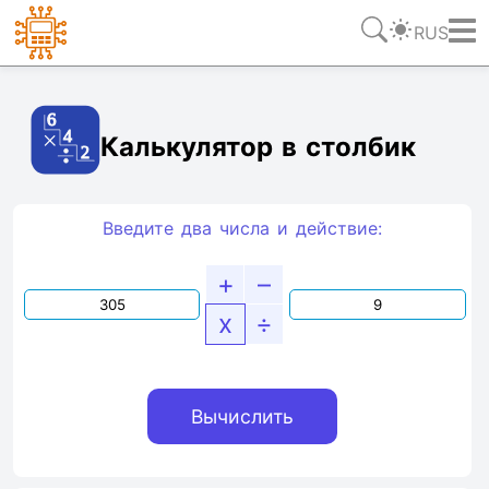
RUS
Ссылка
Текст
HTML
Виджет
Калькулятор в столбик
Введите два числа и действие:
+
–
x
÷