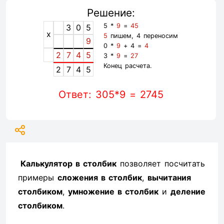
Решение:
5 *
9
=
45
3
0
5
x
5
пишем, 4 переносим
9
0 *
9
+ 4 =
4
2
7
4
5
3 *
9
=
27
Конец расчета.
2
7
4
5
Ответ: 305*9 = 2745
Калькулятор в столбик
позволяет посчитать
примеры
сложения в столбик
,
вычитания
столбиком
,
умножение в столбик
и
деление
столбиком
.