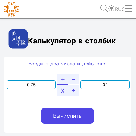
RUS
Ссылка
Текст
HTML
Виджет
Калькулятор в столбик
Введите два числа и действие:
+
–
x
÷