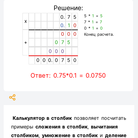
Решение:
5 *
1
=
5
0.
7
5
x
7 *
1
=
7
0.
1
0
0 *
1
=
0
0
0
0
Конец расчета.
+
0
7
5
0
0
0
0
0
0.
0
7
5
0
Ответ: 0.75*0.1 = 0.0750
Калькулятор в столбик
позволяет посчитать
примеры
сложения в столбик
,
вычитания
столбиком
,
умножение в столбик
и
деление