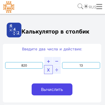
RUS
Ссылка
Текст
HTML
Виджет
Калькулятор в столбик
Введите два числа и действие:
+
–
x
÷