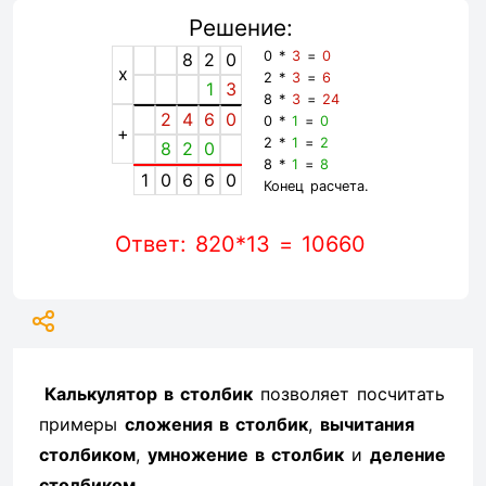
Решение:
0 *
3
=
0
8
2
0
x
2 *
3
=
6
1
3
8 *
3
=
24
2
4
6
0
0 *
1
=
0
+
2 *
1
=
2
8
2
0
8 *
1
=
8
1
0
6
6
0
Конец расчета.
Ответ: 820*13 = 10660
Калькулятор в столбик
позволяет посчитать
примеры
сложения в столбик
,
вычитания
столбиком
,
умножение в столбик
и
деление
столбиком
.